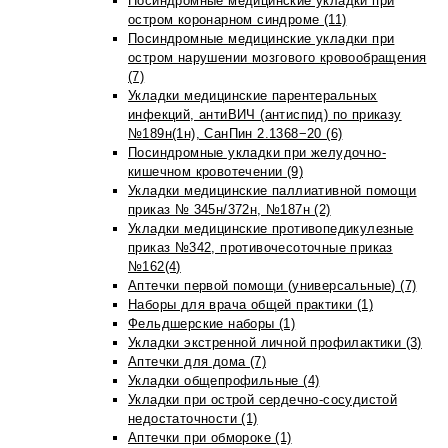
Посиндромные медицинские укладки при
остром коронарном синдроме (11)
Посиндромные медицинские укладки при
остром нарушении мозгового кровообращения
(7)
Укладки медицинские парентеральных
инфекций, антиВИЧ (антиспид) по приказу
№189н(1н), СанПин 2.1368−20 (6)
Посиндромные укладки при желудочно-
кишечном кровотечении (9)
Укладки медицинские паллиативной помощи
приказ № 345н/372н, №187н (2)
Укладки медицинские противопедикулезные
приказ №342, противочесоточные приказ
№162(4)
Аптечки первой помощи (универсальные) (7)
Наборы для врача общей практики (1)
Фельдшерские наборы (1)
Укладки экстренной личной профилактики (3)
Аптечки для дома (7)
Укладки общепрофильные (4)
Укладки при острой сердечно-сосудистой
недостаточности (1)
Аптечки при обмороке (1)