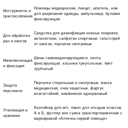
Ножницы медицинские, пинцет, шпатель, нож
Инструменты и
для разрезания одежды, ампульница, булавки
приспособления
фиксирующие
Средства для дезинфекции кожных покровов,
Для обработки
антисептики, салфетки спиртовые, гель/спрей
ран и ожогов
от ожогов, перчатки смотровые
Шины самомоделирующиеся, лента
Иммобилизация
фиксирующая, косынки треугольные, бинт
и фиксация
трубчатый
Перчатки стерильные и смотровые, маска
Защита
медицинская, очки защитные, фартук
персонала
влагостойкий, комбинезон одноразовый
Контейнер для игл, пакет для отходов классов
Утилизация и
А и Б, футляр или сумка транспортировочная с
хранение
маркировкой «Аптечка первой помощи»