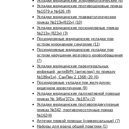
Укладки медицинские эпидемиологические (6)
Укладки медицинские противошоковые приказ
№1079 и №626 (8)
Укладки медицинские травматологические
приказ №213н(822н) (10)
Укладки медицинские посиндромные приказ
№213н (822н) (3)
Посиндромные медицинские укладки при
остром коронарном синдроме (11)
Посиндромные медицинские укладки при
остром нарушении мозгового кровообращения
(7)
Укладки медицинские парентеральных
инфекций, антиВИЧ (антиспид) по приказу
№189н(1н), СанПин 2.1368−20 (6)
Посиндромные укладки при желудочно-
кишечном кровотечении (9)
Укладки медицинские паллиативной помощи
приказ № 345н/372н, №187н (2)
Укладки медицинские противопедикулезные
приказ №342, противочесоточные приказ
№162(4)
Аптечки первой помощи (универсальные) (7)
Наборы для врача общей практики (1)