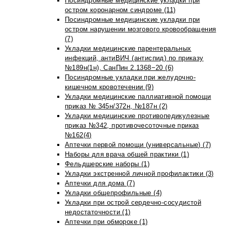
Посиндромные медицинские укладки при
остром коронарном синдроме (11)
Посиндромные медицинские укладки при
остром нарушении мозгового кровообращения
(7)
Укладки медицинские парентеральных
инфекций, антиВИЧ (антиспид) по приказу
№189н(1н), СанПин 2.1368−20 (6)
Посиндромные укладки при желудочно-
кишечном кровотечении (9)
Укладки медицинские паллиативной помощи
приказ № 345н/372н, №187н (2)
Укладки медицинские противопедикулезные
приказ №342, противочесоточные приказ
№162(4)
Аптечки первой помощи (универсальные) (7)
Наборы для врача общей практики (1)
Фельдшерские наборы (1)
Укладки экстренной личной профилактики (3)
Аптечки для дома (7)
Укладки общепрофильные (4)
Укладки при острой сердечно-сосудистой
недостаточности (1)
Аптечки при обмороке (1)