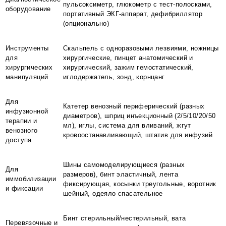
пульсоксиметр, глюкометр с тест-полосками,
оборудование
портативный ЭКГ-аппарат, дефибриллятор
(опционально)
Инструменты
Скальпель с одноразовыми лезвиями, ножницы
для
хирургические, пинцет анатомический и
хирургических
хирургический, зажим гемостатический,
манипуляций
иглодержатель, зонд, корнцанг
Для
Катетер венозный периферический (разных
инфузионной
диаметров), шприц инъекционный (2/5/10/20/50
терапии и
мл), иглы, система для вливаний, жгут
венозного
кровоостанавливающий, штатив для инфузий
доступа
Шины самомоделирующиеся (разных
Для
размеров), бинт эластичный, лента
иммобилизации
фиксирующая, косынки треугольные, воротник
и фиксации
шейный, одеяло спасательное
Бинт стерильный/нестерильный, вата
Перевязочные и