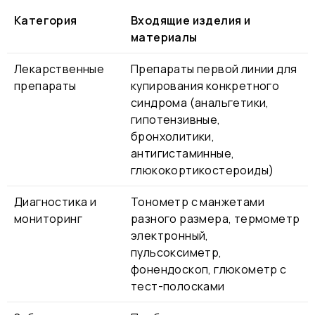
Категория
Входящие изделия и
материалы
Лекарственные
Препараты первой линии для
препараты
купирования конкретного
синдрома (анальгетики,
гипотензивные,
бронхолитики,
антигистаминные,
глюкокортикостероиды)
Диагностика и
Тонометр с манжетами
мониторинг
разного размера, термометр
электронный,
пульсоксиметр,
фонендоскоп, глюкометр с
тест-полосками