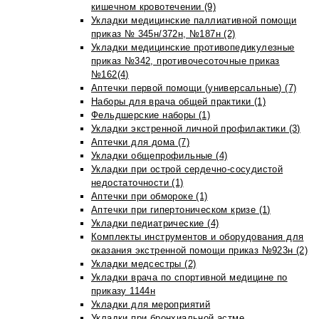
кишечном кровотечении (9)
Укладки медицинские паллиативной помощи
приказ № 345н/372н, №187н (2)
Укладки медицинские противопедикулезные
приказ №342, противочесоточные приказ
№162(4)
Аптечки первой помощи (универсальные) (7)
Наборы для врача общей практики (1)
Фельдшерские наборы (1)
Укладки экстренной личной профилактики (3)
Аптечки для дома (7)
Укладки общепрофильные (4)
Укладки при острой сердечно-сосудистой
недостаточности (1)
Аптечки при обмороке (1)
Аптечки при гипертоническом кризе (1)
Укладки педиатрические (4)
Комплекты инструментов и оборудования для
оказания экстренной помощи приказ №923н (2)
Укладки медсестры (2)
Укладки врача по спортивной медицине по
приказу 1144н
Укладки для мероприятий
Укладки при бронхиальной астме