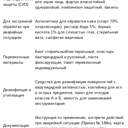
или экран лица, фартук влагостойкий
защиты (СИЗ)
одноразовый, комбинезон защитный, бахилы
Для экстренной
Антисептики для обработки кожи (спирт 70%,
обработки при
хлоргексидин), раствор йода 5%, борная
аварийных
кислота 1% для слизистых глаз, стерильная
ситуациях
вата, салфетки марлевые
Бинт стерильный/нестерильный, пластырь
Перевязочные
бактерицидный и рулонный, лента
материалы
фиксирующая, пакет перевязочный
индивидуальный
Средства для дезинфекции поверхностей с
вирулицидной активностью, контейнер для игл
Дезинфекция и
и острых предметов, пакет для отходов
утилизация
классов А и Б, емкость для замачивания
инструментария
Инструкция по применению, алгоритм действий
при аварийной ситуации (Приказ № 189н), карта
Документация