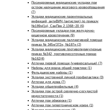
Посиндромные медицинские укладки при
остром нарушении мозгового кровообращения
(7)
Укладки медицинские парентеральных
инфекций, антиВИЧ (антиспид) по приказу
№189н(1н), СанПин 2.1368−20 (6)
Посиндромные укладки при желудочно-
кишечном кровотечении (9)
Укладки медицинские паллиативной помощи
приказ № 345н/372н, №187н (2)
Укладки медицинские противопедикулезные
приказ №342, противочесоточные приказ
№162(4)
Аптечки первой помощи (универсальные) (7)
Наборы для врача общей практики (1)
Фельдшерские наборы (1)
Укладки экстренной личной профилактики (3)
Аптечки для дома (7)
Укладки общепрофильные (4)
Укладки при острой сердечно-сосудистой
недостаточности (1)
Аптечки при обмороке (1)
Аптечки при гипертоническом кризе (1)
Укладки педиатрические (4)