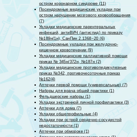
остром коронарном синдроме (11)
Посиндромные медицинские укладки при
остром нарушении мозгового кровообращения
(7)
Укладки медицинские парентеральных
инфекций, антиВИЧ (антиспид) по приказу
№189н(1н), СанПин 2.1368−20 (6)
Посиндромные укладки при желудочно-
кишечном кровотечении (9)
Укладки медицинские паллиативной помощи
приказ № 345н/372н, №187н (2)
Укладки медицинские противопедикулезные
приказ №342, противочесоточные приказ
№162(4)
Аптечки первой помощи (универсальные) (7)
Наборы для врача общей практики (1)
Фельдшерские наборы (1)
Укладки экстренной личной профилактики (3)
Аптечки для дома (7)
Укладки общепрофильные (4)
Укладки при острой сердечно-сосудистой
недостаточности (1)
Аптечки при обмороке (1)