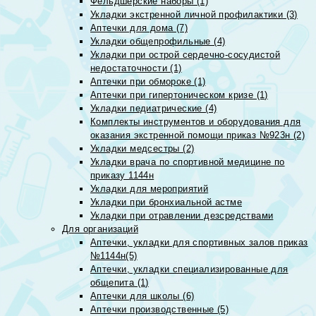
Фельдшерские наборы (1)
Укладки экстренной личной профилактики (3)
Аптечки для дома (7)
Укладки общепрофильные (4)
Укладки при острой сердечно-сосудистой
недостаточности (1)
Аптечки при обмороке (1)
Аптечки при гипертоническом кризе (1)
Укладки педиатрические (4)
Комплекты инструментов и оборудования для
оказания экстренной помощи приказ №923н (2)
Укладки медсестры (2)
Укладки врача по спортивной медицине по
приказу 1144н
Укладки для мероприятий
Укладки при бронхиальной астме
Укладки при отравлении дезсредствами
Для организаций
Аптечки, укладки для спортивных залов приказ
№1144н(5)
Аптечки, укладки специализированные для
общепита (1)
Аптечки для школы (6)
Аптечки производственные (5)