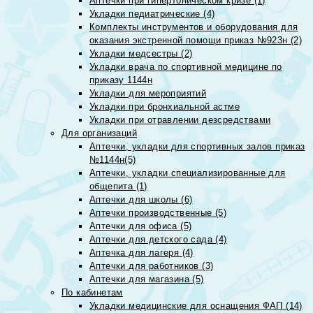
Аптечки при гипертоническом кризе (1)
Укладки педиатрические (4)
Комплекты инструментов и оборудования для
оказания экстренной помощи приказ №923н (2)
Укладки медсестры (2)
Укладки врача по спортивной медицине по
приказу 1144н
Укладки для мероприятий
Укладки при бронхиальной астме
Укладки при отравлении дезсредствами
Для организаций
Аптечки, укладки для спортивных залов приказ
№1144н(5)
Аптечки, укладки специализированные для
общепита (1)
Аптечки для школы (6)
Аптечки производственные (5)
Аптечки для офиса (5)
Аптечки для детского сада (4)
Аптечка для лагеря (4)
Аптечки для работников (3)
Аптечки для магазина (5)
По кабинетам
Укладки медицинские для оснащения ФАП (14)