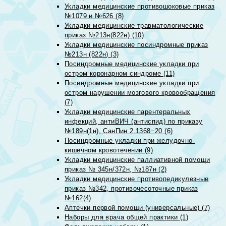
Укладки медицинские противошоковые приказ
№1079 и №626 (8)
Укладки медицинские травматологические
приказ №213н(822н) (10)
Укладки медицинские посиндромные приказ
№213н (822н) (3)
Посиндромные медицинские укладки при
остром коронарном синдроме (11)
Посиндромные медицинские укладки при
остром нарушении мозгового кровообращения
(7)
Укладки медицинские парентеральных
инфекций, антиВИЧ (антиспид) по приказу
№189н(1н), СанПин 2.1368−20 (6)
Посиндромные укладки при желудочно-
кишечном кровотечении (9)
Укладки медицинские паллиативной помощи
приказ № 345н/372н, №187н (2)
Укладки медицинские противопедикулезные
приказ №342, противочесоточные приказ
№162(4)
Аптечки первой помощи (универсальные) (7)
Наборы для врача общей практики (1)