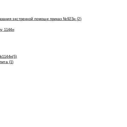
азания экстренной помощи приказ №923н (2)
зу 1144н
№1144н(5)
ита (1)