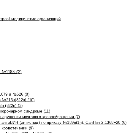
тров) медицинских организаций
 №1183н(2)
079 и №626 (8)
 №213н(822н) (10)
 (822н) (3)
коронарном синдроме (11)
нарушении мозгового кровообращения (7)
антиВИЧ (антиспид) по приказу №189н(1н), СанПин 2.1368−20 (6)
кровотечении (9)