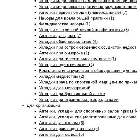
Укладки медицинские паллиативной помощи прик
Укладки медицинские противопедикулезные прик
Аптечки первой помощи (универсальные) (7)
Наборы для врача общей практики (1)
Фельдшерские наборы (1)
Укладки экстренной личной профилактики (3)
Аптечки для дома (7)
Укладки общепрофильные (4)
Укладки при острой сердечно-сосудистой недоста
Аптечки при обмороке (1)
Аптечки при гипертоническом кризе (1)
Укладки педиатрические (4)
Комплекты инструментов и оборудования для ок
Укладки медсестры (2)
Укладки врача по спортивной медицине по прика
Укладки для мероприятий
Укладки при бронхиальной астме
Укладки при отравлении дезсредствами
Для организаций
Аптечки, укладки для спортивных залов приказ 
Аптечки, укладки специализированные для общеп
Аптечки для школы (6)
Аптечки производственные (5)
Аптечки для офиса (5)