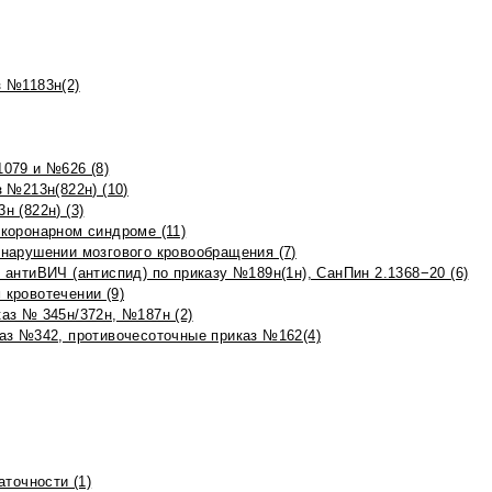
 №1183н(2)
079 и №626 (8)
 №213н(822н) (10)
 (822н) (3)
коронарном синдроме (11)
нарушении мозгового кровообращения (7)
антиВИЧ (антиспид) по приказу №189н(1н), СанПин 2.1368−20 (6)
кровотечении (9)
аз № 345н/372н, №187н (2)
аз №342, противочесоточные приказ №162(4)
точности (1)