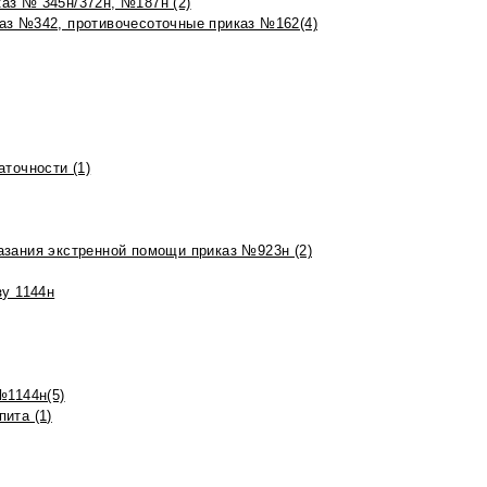
аз № 345н/372н, №187н (2)
аз №342, противочесоточные приказ №162(4)
точности (1)
азания экстренной помощи приказ №923н (2)
зу 1144н
№1144н(5)
ита (1)