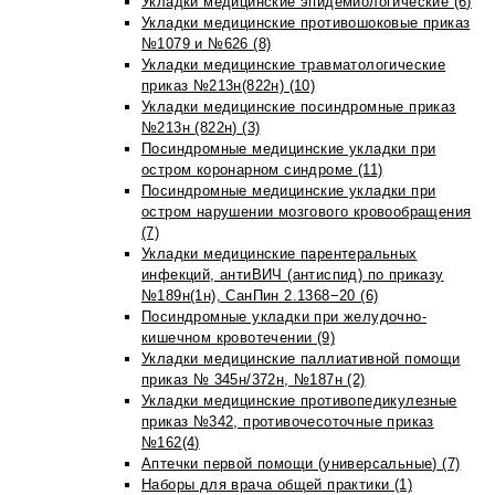
Укладки медицинские эпидемиологические (6)
Укладки медицинские противошоковые приказ
№1079 и №626 (8)
Укладки медицинские травматологические
приказ №213н(822н) (10)
Укладки медицинские посиндромные приказ
№213н (822н) (3)
Посиндромные медицинские укладки при
остром коронарном синдроме (11)
Посиндромные медицинские укладки при
остром нарушении мозгового кровообращения
(7)
Укладки медицинские парентеральных
инфекций, антиВИЧ (антиспид) по приказу
№189н(1н), СанПин 2.1368−20 (6)
Посиндромные укладки при желудочно-
кишечном кровотечении (9)
Укладки медицинские паллиативной помощи
приказ № 345н/372н, №187н (2)
Укладки медицинские противопедикулезные
приказ №342, противочесоточные приказ
№162(4)
Аптечки первой помощи (универсальные) (7)
Наборы для врача общей практики (1)