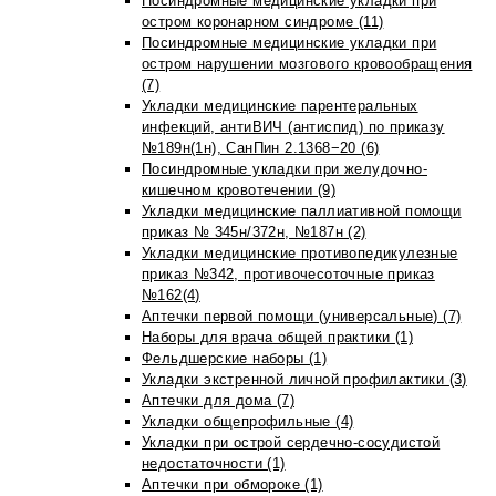
Посиндромные медицинские укладки при
остром коронарном синдроме (11)
Посиндромные медицинские укладки при
остром нарушении мозгового кровообращения
(7)
Укладки медицинские парентеральных
инфекций, антиВИЧ (антиспид) по приказу
№189н(1н), СанПин 2.1368−20 (6)
Посиндромные укладки при желудочно-
кишечном кровотечении (9)
Укладки медицинские паллиативной помощи
приказ № 345н/372н, №187н (2)
Укладки медицинские противопедикулезные
приказ №342, противочесоточные приказ
№162(4)
Аптечки первой помощи (универсальные) (7)
Наборы для врача общей практики (1)
Фельдшерские наборы (1)
Укладки экстренной личной профилактики (3)
Аптечки для дома (7)
Укладки общепрофильные (4)
Укладки при острой сердечно-сосудистой
недостаточности (1)
Аптечки при обмороке (1)