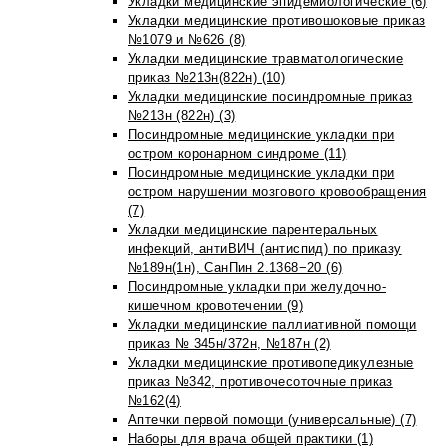
Укладки медицинские эпидемиологические (6)
Укладки медицинские противошоковые приказ
№1079 и №626 (8)
Укладки медицинские травматологические
приказ №213н(822н) (10)
Укладки медицинские посиндромные приказ
№213н (822н) (3)
Посиндромные медицинские укладки при
остром коронарном синдроме (11)
Посиндромные медицинские укладки при
остром нарушении мозгового кровообращения
(7)
Укладки медицинские парентеральных
инфекций, антиВИЧ (антиспид) по приказу
№189н(1н), СанПин 2.1368−20 (6)
Посиндромные укладки при желудочно-
кишечном кровотечении (9)
Укладки медицинские паллиативной помощи
приказ № 345н/372н, №187н (2)
Укладки медицинские противопедикулезные
приказ №342, противочесоточные приказ
№162(4)
Аптечки первой помощи (универсальные) (7)
Наборы для врача общей практики (1)