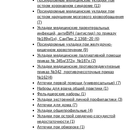
Посиндромные медицинские укладки при
остром коронарном синдроме (11)
Посиндромные медицинские укладки при
остром нарушении мозгового кровообращения
(7)
Укладки медицинские парентеральных
инфекций, антиВИЧ (антиспид) по приказу
№189н(1н), СанПин 2.1368−20 (6)
Посиндромные укладки при желудочно-
кишечном кровотечении (9)
Укладки медицинские паллиативной помощи
приказ № 345н/372н, №187н (2)
Укладки медицинские противопедикулезные
приказ №342, противочесоточные приказ
№162(4)
Аптечки первой помощи (универсальные) (7)
Наборы для врача общей практики (1)
Фельдшерские наборы (1)
Укладки экстренной личной профилактики (3)
Аптечки для дома (7)
Укладки общепрофильные (4)
Укладки при острой сердечно-сосудистой
недостаточности (1)
Аптечки при обмороке (1)