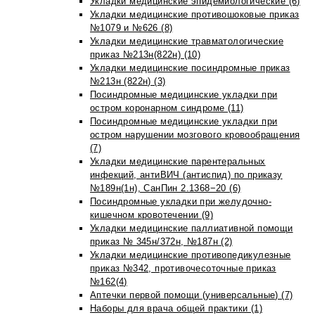
Укладки медицинские эпидемиологические (6)
Укладки медицинские противошоковые приказ
№1079 и №626 (8)
Укладки медицинские травматологические
приказ №213н(822н) (10)
Укладки медицинские посиндромные приказ
№213н (822н) (3)
Посиндромные медицинские укладки при
остром коронарном синдроме (11)
Посиндромные медицинские укладки при
остром нарушении мозгового кровообращения
(7)
Укладки медицинские парентеральных
инфекций, антиВИЧ (антиспид) по приказу
№189н(1н), СанПин 2.1368−20 (6)
Посиндромные укладки при желудочно-
кишечном кровотечении (9)
Укладки медицинские паллиативной помощи
приказ № 345н/372н, №187н (2)
Укладки медицинские противопедикулезные
приказ №342, противочесоточные приказ
№162(4)
Аптечки первой помощи (универсальные) (7)
Наборы для врача общей практики (1)