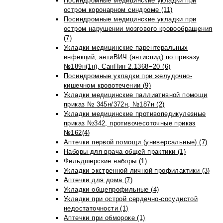
Посиндромные медицинские укладки при
остром коронарном синдроме (11)
Посиндромные медицинские укладки при
остром нарушении мозгового кровообращения
(7)
Укладки медицинские парентеральных
инфекций, антиВИЧ (антиспид) по приказу
№189н(1н), СанПин 2.1368−20 (6)
Посиндромные укладки при желудочно-
кишечном кровотечении (9)
Укладки медицинские паллиативной помощи
приказ № 345н/372н, №187н (2)
Укладки медицинские противопедикулезные
приказ №342, противочесоточные приказ
№162(4)
Аптечки первой помощи (универсальные) (7)
Наборы для врача общей практики (1)
Фельдшерские наборы (1)
Укладки экстренной личной профилактики (3)
Аптечки для дома (7)
Укладки общепрофильные (4)
Укладки при острой сердечно-сосудистой
недостаточности (1)
Аптечки при обмороке (1)