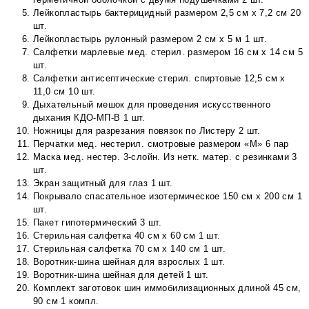
Лейкопластырь бактерицидный размером 2,5 см х 7,2 см 20
шт.
Лейкопластырь рулонный размером 2 см х 5 м 1 шт.
Салфетки марлевые мед. стерил. размером 16 см х 14 см 5
шт.
Салфетки антисептические стерил. спиртовые 12,5 см х
11,0 см 10 шт.
Дыхательный мешок для проведения искусственного
дыхания КДО-МП-В 1 шт.
Ножницы для разрезания повязок по Листеру 2 шт.
Перчатки мед. нестерил. смотровые размером «М» 6 пар
Маска мед. нестер. 3-слойн. Из нетк. матер. с резинками 3
шт.
Экран защитный для глаз 1 шт.
Покрывало спасательное изотермическое 150 см х 200 см 1
шт.
Пакет гипотермический 3 шт.
Стерильная салфетка 40 см х 60 см 1 шт.
Стерильная салфетка 70 см х 140 см 1 шт.
Воротник-шина шейная для взрослых 1 шт.
Воротник-шина шейная для детей 1 шт.
Комплект заготовок шин иммобилизационных длиной 45 см,
90 см 1 компл.