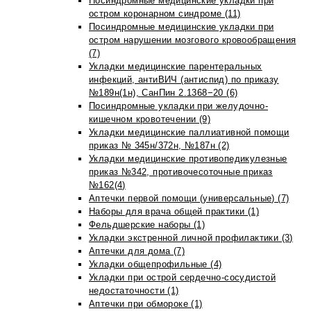
Посиндромные медицинские укладки при
остром коронарном синдроме (11)
Посиндромные медицинские укладки при
остром нарушении мозгового кровообращения
(7)
Укладки медицинские парентеральных
инфекций, антиВИЧ (антиспид) по приказу
№189н(1н), СанПин 2.1368−20 (6)
Посиндромные укладки при желудочно-
кишечном кровотечении (9)
Укладки медицинские паллиативной помощи
приказ № 345н/372н, №187н (2)
Укладки медицинские противопедикулезные
приказ №342, противочесоточные приказ
№162(4)
Аптечки первой помощи (универсальные) (7)
Наборы для врача общей практики (1)
Фельдшерские наборы (1)
Укладки экстренной личной профилактики (3)
Аптечки для дома (7)
Укладки общепрофильные (4)
Укладки при острой сердечно-сосудистой
недостаточности (1)
Аптечки при обмороке (1)