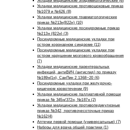
Укладки медицинские эпидемиологические (6)
Укладки медицинские противошоковые приказ
№1079 и №626 (8)
Укладки медицинские травматологические
приказ №213н(822н) (10)
Укладки медицинские посиндромные приказ
№213н (822н) (3)
Посиндромные медицинские укладки при
остром коронарном синдроме (11)
Посиндромные медицинские укладки при
остром нарушении мозгового кровообращения
(7)
Укладки медицинские парентеральных
инфекций, антиВИЧ (антиспид) по приказу
№189н(1н), СанПин 2.1368−20 (6)
Посиндромные укладки при желудочно-
кишечном кровотечении (9)
Укладки медицинские паллиативной помощи
приказ № 345н/372н, №187н (2)
Укладки медицинские противопедикулезные
приказ №342, противочесоточные приказ
№162(4)
Аптечки первой помощи (универсальные) (7)
Наборы для врача общей практики (1)