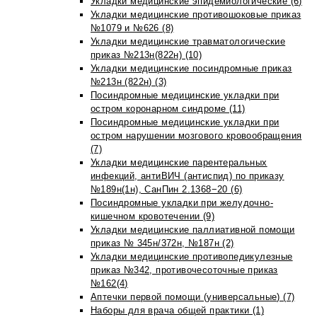
Укладки медицинские эпидемиологические (6)
Укладки медицинские противошоковые приказ
№1079 и №626 (8)
Укладки медицинские травматологические
приказ №213н(822н) (10)
Укладки медицинские посиндромные приказ
№213н (822н) (3)
Посиндромные медицинские укладки при
остром коронарном синдроме (11)
Посиндромные медицинские укладки при
остром нарушении мозгового кровообращения
(7)
Укладки медицинские парентеральных
инфекций, антиВИЧ (антиспид) по приказу
№189н(1н), СанПин 2.1368−20 (6)
Посиндромные укладки при желудочно-
кишечном кровотечении (9)
Укладки медицинские паллиативной помощи
приказ № 345н/372н, №187н (2)
Укладки медицинские противопедикулезные
приказ №342, противочесоточные приказ
№162(4)
Аптечки первой помощи (универсальные) (7)
Наборы для врача общей практики (1)