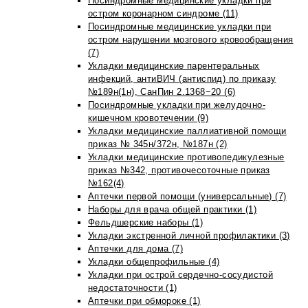
Посиндромные медицинские укладки при
остром коронарном синдроме (11)
Посиндромные медицинские укладки при
остром нарушении мозгового кровообращения
(7)
Укладки медицинские парентеральных
инфекций, антиВИЧ (антиспид) по приказу
№189н(1н), СанПин 2.1368−20 (6)
Посиндромные укладки при желудочно-
кишечном кровотечении (9)
Укладки медицинские паллиативной помощи
приказ № 345н/372н, №187н (2)
Укладки медицинские противопедикулезные
приказ №342, противочесоточные приказ
№162(4)
Аптечки первой помощи (универсальные) (7)
Наборы для врача общей практики (1)
Фельдшерские наборы (1)
Укладки экстренной личной профилактики (3)
Аптечки для дома (7)
Укладки общепрофильные (4)
Укладки при острой сердечно-сосудистой
недостаточности (1)
Аптечки при обмороке (1)