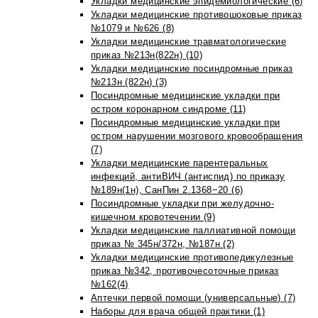
Укладки медицинские эпидемиологические (6)
Укладки медицинские противошоковые приказ
№1079 и №626 (8)
Укладки медицинские травматологические
приказ №213н(822н) (10)
Укладки медицинские посиндромные приказ
№213н (822н) (3)
Посиндромные медицинские укладки при
остром коронарном синдроме (11)
Посиндромные медицинские укладки при
остром нарушении мозгового кровообращения
(7)
Укладки медицинские парентеральных
инфекций, антиВИЧ (антиспид) по приказу
№189н(1н), СанПин 2.1368−20 (6)
Посиндромные укладки при желудочно-
кишечном кровотечении (9)
Укладки медицинские паллиативной помощи
приказ № 345н/372н, №187н (2)
Укладки медицинские противопедикулезные
приказ №342, противочесоточные приказ
№162(4)
Аптечки первой помощи (универсальные) (7)
Наборы для врача общей практики (1)