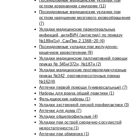
Посиндромные медицинские укладки при
остром коронарном синдроме (11)
Посиндромные медицинские укладки при
остром нарушении мозгового кровообращения
(7)
Укладки медицинские парентеральных
инфекций, антиВИЧ (антиспид) по приказу
№189н(1н), СанПин 2.1368−20 (6)
Посиндромные укладки при желудочно-
кишечном кровотечении (9)
Укладки медицинские паллиативной помощи
приказ № 345н/372н, №187н (2)
Укладки медицинские противопедикулезные
приказ №342, противочесоточные приказ
№162(4)
Аптечки первой помощи (универсальные) (7)
Наборы для врача общей практики (1)
Фельдшерские наборы (1)
Укладки экстренной личной профилактики (3)
Аптечки для дома (7)
Укладки общепрофильные (4)
Укладки при острой сердечно-сосудистой
недостаточности (1)
Аптечки при обмороке (1)