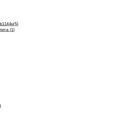
№1144н(5)
ита (1)
)