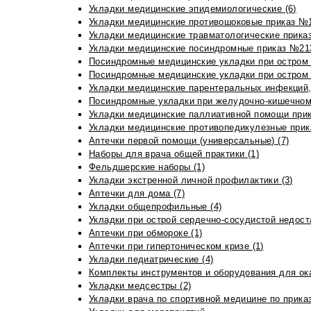
Укладки медицинские эпидемиологические (6)
Укладки медицинские противошоковые приказ №1
Укладки медицинские травматологические приказ
Укладки медицинские посиндромные приказ №213н
Посиндромные медицинские укладки при остром 
Посиндромные медицинские укладки при остром 
Укладки медицинские парентеральных инфекций, 
Посиндромные укладки при желудочно-кишечном 
Укладки медицинские паллиативной помощи прик
Укладки медицинские противопедикулезные прик
Аптечки первой помощи (универсальные) (7)
Наборы для врача общей практики (1)
Фельдшерские наборы (1)
Укладки экстренной личной профилактики (3)
Аптечки для дома (7)
Укладки общепрофильные (4)
Укладки при острой сердечно-сосудистой недоста
Аптечки при обмороке (1)
Аптечки при гипертоническом кризе (1)
Укладки педиатрические (4)
Комплекты инструментов и оборудования для ок
Укладки медсестры (2)
Укладки врача по спортивной медицине по прика