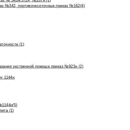
аз № 345н/372н, №187н (2)
аз №342, противочесоточные приказ №162(4)
точности (1)
азания экстренной помощи приказ №923н (2)
зу 1144н
№1144н(5)
ита (1)