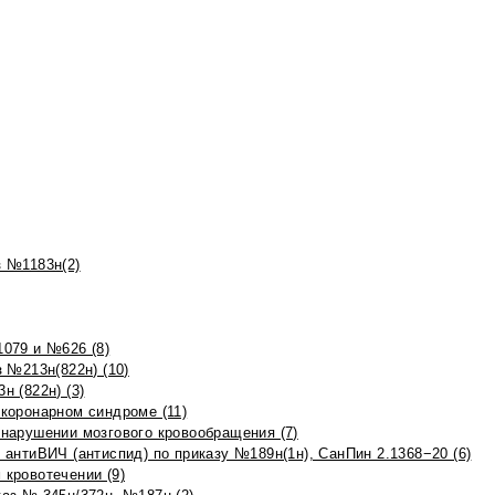
 №1183н(2)
079 и №626 (8)
 №213н(822н) (10)
 (822н) (3)
коронарном синдроме (11)
нарушении мозгового кровообращения (7)
антиВИЧ (антиспид) по приказу №189н(1н), СанПин 2.1368−20 (6)
кровотечении (9)