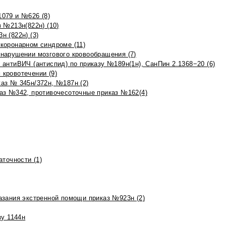
079 и №626 (8)
 №213н(822н) (10)
 (822н) (3)
коронарном синдроме (11)
нарушении мозгового кровообращения (7)
антиВИЧ (антиспид) по приказу №189н(1н), СанПин 2.1368−20 (6)
кровотечении (9)
аз № 345н/372н, №187н (2)
аз №342, противочесоточные приказ №162(4)
точности (1)
азания экстренной помощи приказ №923н (2)
зу 1144н