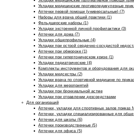
Укладки медицинские паллиативной помощи прик
Укладки медицинские противопедикулезные прик
Аптечки первой помощи (универсальные) (7)
Наборы для врача общей практики (1)
Фельдшерские наборы (1)
Укладки экстренной личной профилактики (3)
Аптечки для дома (7)
Укладки общепрофильные (4)
Укладки при острой сердечно-сосудистой недоста
Аптечки при обмороке (1)
Аптечки при гипертоническом кризе (1)
Укладки педиатрические (4)
Комплекты инструментов и оборудования для ок
Укладки медсестры (2)
Укладки врача по спортивной медицине по прика
Укладки для мероприятий
Укладки при бронхиальной астме
Укладки при отравлении дезсредствами
Для организаций
Аптечки, укладки для спортивных залов приказ 
Аптечки, укладки специализированные для общеп
Аптечки для школы (6)
Аптечки производственные (5)
Аптечки для офиса (5)