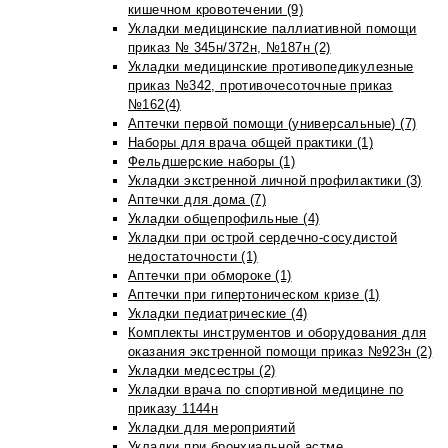
кишечном кровотечении (9)
Укладки медицинские паллиативной помощи
приказ № 345н/372н, №187н (2)
Укладки медицинские противопедикулезные
приказ №342, противочесоточные приказ
№162(4)
Аптечки первой помощи (универсальные) (7)
Наборы для врача общей практики (1)
Фельдшерские наборы (1)
Укладки экстренной личной профилактики (3)
Аптечки для дома (7)
Укладки общепрофильные (4)
Укладки при острой сердечно-сосудистой
недостаточности (1)
Аптечки при обмороке (1)
Аптечки при гипертоническом кризе (1)
Укладки педиатрические (4)
Комплекты инструментов и оборудования для
оказания экстренной помощи приказ №923н (2)
Укладки медсестры (2)
Укладки врача по спортивной медицине по
приказу 1144н
Укладки для мероприятий
Укладки при бронхиальной астме