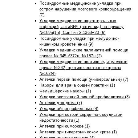
Посиндромные медицинские укладки при
остром нарушении мозгового кровообращения
(7)
Укладки медицинские парентеральных
инфекций, антиВИЧ (антиспид) по приказу
№189н(1н), СанПин 2.1368−20 (6)
Посиндромные укладки при желудочно-
кишечном кровотечении (9)
Укладки медицинские паллиативной помощи
приказ № 345н/372н, №187н (2)
Укладки медицинские противопедикулезные
приказ №342, противочесоточные приказ
№162(4)
Аптечки первой помощи (универсальные) (7)
Наборы для врача общей практики (1)
Фельдшерские наборы (1)
Укладки экстренной личной профилактики (3)
Аптечки для дома (7)
Укладки общепрофильные (4)
Укладки при острой сердечно-сосудистой
недостаточности (1)
Аптечки при обмороке (1)
Аптечки при гипертоническом кризе (1)
Укладки педиатрические (4)