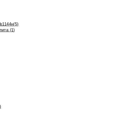
№1144н(5)
ита (1)
)