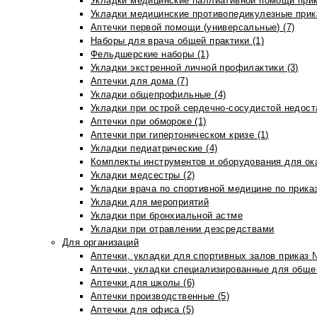
Укладки медицинские паллиативной помощи прик
Укладки медицинские противопедикулезные прик
Аптечки первой помощи (универсальные) (7)
Наборы для врача общей практики (1)
Фельдшерские наборы (1)
Укладки экстренной личной профилактики (3)
Аптечки для дома (7)
Укладки общепрофильные (4)
Укладки при острой сердечно-сосудистой недоста
Аптечки при обмороке (1)
Аптечки при гипертоническом кризе (1)
Укладки педиатрические (4)
Комплекты инструментов и оборудования для ок
Укладки медсестры (2)
Укладки врача по спортивной медицине по прика
Укладки для мероприятий
Укладки при бронхиальной астме
Укладки при отравлении дезсредствами
Для организаций
Аптечки, укладки для спортивных залов приказ 
Аптечки, укладки специализированные для общеп
Аптечки для школы (6)
Аптечки производственные (5)
Аптечки для офиса (5)