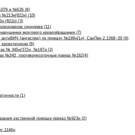
079 и №626 (8)
 №213н(822н) (10)
 (822н) (3)
коронарном синдроме (11)
нарушении мозгового кровообращения (7)
антиВИЧ (антиспид) по приказу №189н(1н), СанПин 2.1368−20 (6)
кровотечении (9)
аз № 345н/372н, №187н (2)
аз №342, противочесоточные приказ №162(4)
точности (1)
азания экстренной помощи приказ №923н (2)
зу 1144н