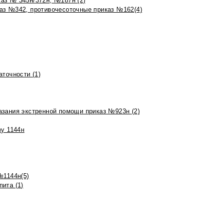
аз № 345н/372н, №187н (2)
аз №342, противочесоточные приказ №162(4)
точности (1)
азания экстренной помощи приказ №923н (2)
зу 1144н
№1144н(5)
ита (1)