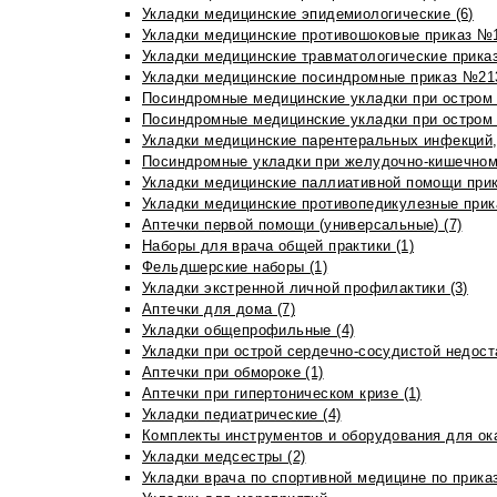
Укладки медицинские эпидемиологические (6)
Укладки медицинские противошоковые приказ №1
Укладки медицинские травматологические приказ
Укладки медицинские посиндромные приказ №213н
Посиндромные медицинские укладки при остром 
Посиндромные медицинские укладки при остром 
Укладки медицинские парентеральных инфекций, 
Посиндромные укладки при желудочно-кишечном 
Укладки медицинские паллиативной помощи прик
Укладки медицинские противопедикулезные прик
Аптечки первой помощи (универсальные) (7)
Наборы для врача общей практики (1)
Фельдшерские наборы (1)
Укладки экстренной личной профилактики (3)
Аптечки для дома (7)
Укладки общепрофильные (4)
Укладки при острой сердечно-сосудистой недоста
Аптечки при обмороке (1)
Аптечки при гипертоническом кризе (1)
Укладки педиатрические (4)
Комплекты инструментов и оборудования для ок
Укладки медсестры (2)
Укладки врача по спортивной медицине по прика