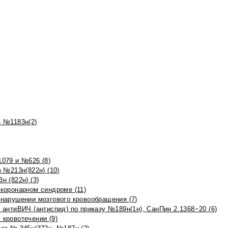
 №1183н(2)
079 и №626 (8)
 №213н(822н) (10)
 (822н) (3)
коронарном синдроме (11)
нарушении мозгового кровообращения (7)
антиВИЧ (антиспид) по приказу №189н(1н), СанПин 2.1368−20 (6)
кровотечении (9)