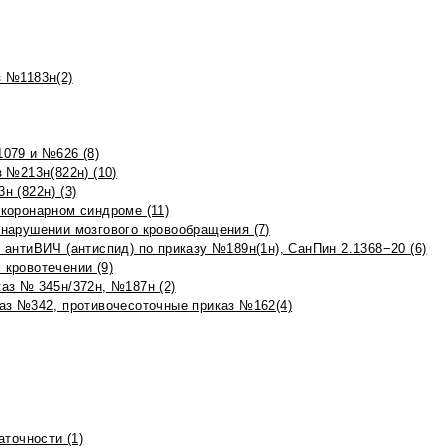
 №1183н(2)
079 и №626 (8)
 №213н(822н) (10)
 (822н) (3)
коронарном синдроме (11)
нарушении мозгового кровообращения (7)
антиВИЧ (антиспид) по приказу №189н(1н), СанПин 2.1368−20 (6)
кровотечении (9)
аз № 345н/372н, №187н (2)
аз №342, противочесоточные приказ №162(4)
точности (1)