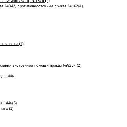
аз № 345н/372н, №187н (2)
аз №342, противочесоточные приказ №162(4)
точности (1)
азания экстренной помощи приказ №923н (2)
зу 1144н
№1144н(5)
ита (1)