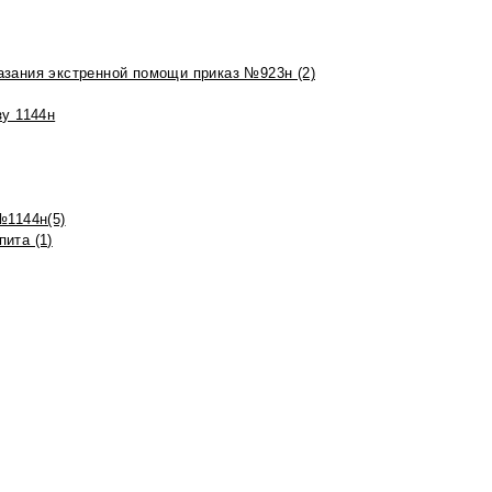
азания экстренной помощи приказ №923н (2)
зу 1144н
№1144н(5)
ита (1)