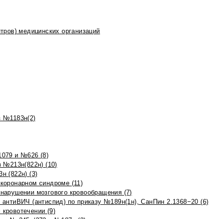
тров) медицинских организаций
 №1183н(2)
079 и №626 (8)
 №213н(822н) (10)
 (822н) (3)
коронарном синдроме (11)
нарушении мозгового кровообращения (7)
антиВИЧ (антиспид) по приказу №189н(1н), СанПин 2.1368−20 (6)
кровотечении (9)