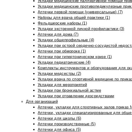
Укладки медицинские паллиативной помощи прик
Укладки медицинские противопедикулезные прик
Аптечки первой помощи (универсальные) (7)
Наборы для врача общей практики (1)
Фельдшерские наборы (1)
Укладки экстренной личной профилактики (3)
Аптечки для дома (7)
Укладки общепрофильные (4)
Укладки при острой сердечно-сосудистой недоста
Аптечки при обмороке (1)
Аптечки при гипертоническом кризе (1)
Укладки педиатрические (4)
Комплекты инструментов и оборудования для ок
Укладки медсестры (2)
Укладки врача по спортивной медицине по прика
Укладки для мероприятий
Укладки при бронхиальной астме
Укладки при отравлении дезсредствами
Для организаций
Аптечки, укладки для спортивных залов приказ 
Аптечки, укладки специализированные для общеп
Аптечки для школы (6)
Аптечки производственные (5)
Аптечки для офиса (5)